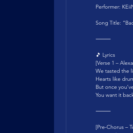
Performer: KEi
Song Title: “Ba
⸻
🎵 Lyrics
[Verse 1 – Alex
We tasted the l
Hearts like drum
But once you’v
You want it bac
⸻
[Pre-Chorus – 