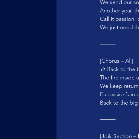
We send our son
Another year, t
Call it passion, c
We just need th
⸻
[Chorus – All]
🎶 Back to the 
The fire inside
We keep return
Eurovision’s in o
Back to the bi
⸻
[Joik Section – 