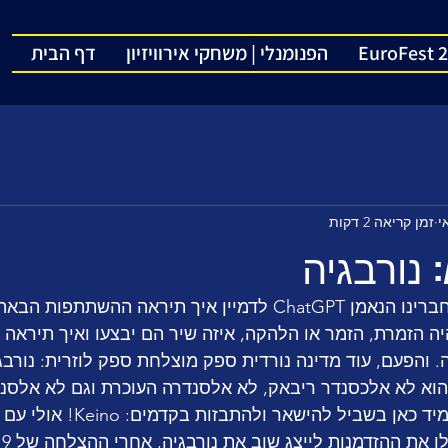
EuroFest 
הפנומנלי | משחקי אירוויזיון
דף הבית
זמן קריאה 2 דקות
בפינה הזו אני נותנת לחברינו הנאמן ChatGPT לדמיין איך תיראה הה
יון 2026. מי תהיה הזמרת, הזמר או הלהקה, איזה שיר הם יבצעו ואיך תיר
 והפעם, עוד מדינה נורדית ספק מוצלחת ספק לוזרית: נורבג
וא לא אלכסנדר ריבאק, לא אלסנדרה העוכרת וגם לא אלסנדר
אלא על השלישייה שתמיד כאן בשביל לה
 את ההזדמנות לייצג שוב את נורבגיה, אחרי ההצלחה של 2019.