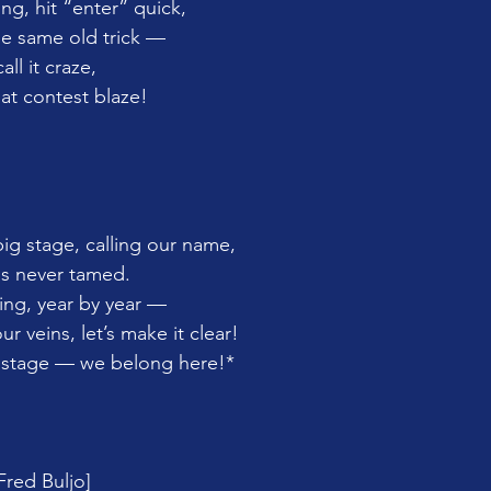
g, hit “enter” quick,
he same old trick —
all it craze,
at contest blaze!
big stage, calling our name,
 us never tamed.
ing, year by year —
ur veins, let’s make it clear!
g stage — we belong here!*
Fred Buljo]