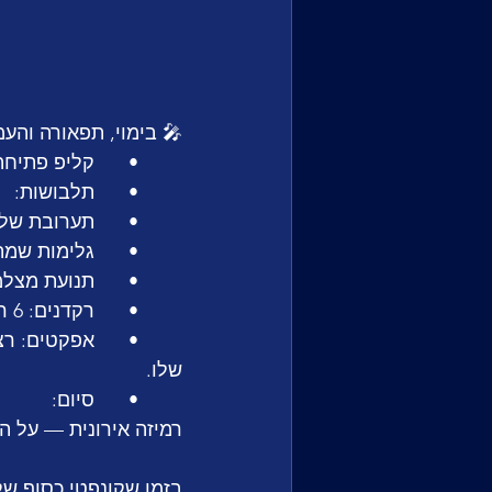
🎤 בימוי, תפאורה והע
	•	קליפ פתיחה ויזואלי: זאבים נורדיים על מסכי LED, אורות כחולים־לבנים במראה ארקטי.
	•	תלבושות:
	•	תערובת של לבוש שבטי־סאמי מודרני עם זהב מתכתי,
	•	גלימות שמתנפנפות ברוח מלאכותית.
	•	תנועת מצלמה: סיבוב 360° בפזמון הראשון, זום דרמטי על פרד ביויוק ביויֶק.
	•	רקדנים: 6 רקדנים בתחפושות של “מאיצי מזל” (Lucky wolves 🐺✨).
שלו.
	•	סיום:
רמיזה אירונית — על ה
בזמן שקונפטי כסוף של “12 Points” נופל מה