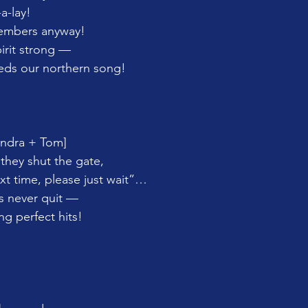
-a-lay!
embers anyway!
pirit strong —
eds our northern song!
andra + Tom]
 they shut the gate,
t time, please just wait”…
s never quit —
ng perfect hits!