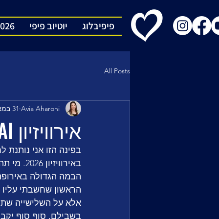
פיפיבלוג
יוטיוב פיפי
2026
All Posts
Avia Aharoni
31 במאי
אירוויזיון AI: נורבגיה
באירוויז
הבמה הגדולה באירופה.
הראשון שחשבתי עליו ה
בשבילם, סוף סוף יקבלו