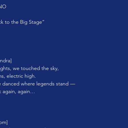
iNO
ck to the Big Stage”
andra]
ights, we touched the sky,
s, electric high.
e danced where legends stand —
k again, again…
Tom]