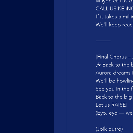
Maybe call us
CALL US KEii
If it takes a mil
We’ll keep reach
⸻
[Final Chorus – 
🎶 Back to the 
Aurora dreams 
We’ll be howlin
See you in the f
Back to the bi
Let us RAISE!
(Eyo, eyo — we’
(Joik outro)