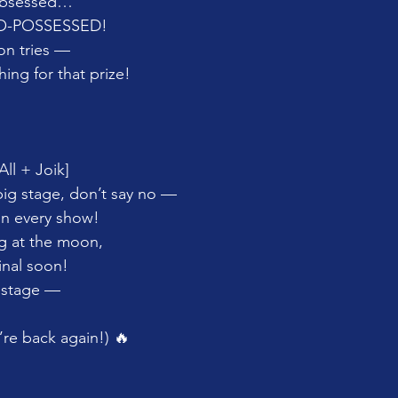
 obsessed…
NO-POSSESSED!
lion tries —
ing for that prize!
All + Joik]
big stage, don’t say no —
in every show!
g at the moon,
inal soon!
g stage —
re back again!) 🔥