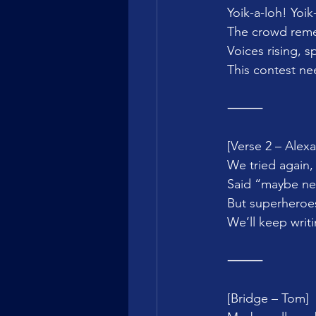
Yoik-a-loh! Yoik
The crowd rem
Voices rising, s
This contest ne
⸻
[Verse 2 – Alex
We tried again,
Said “maybe nex
But superheroe
We’ll keep writi
⸻
[Bridge – Tom]