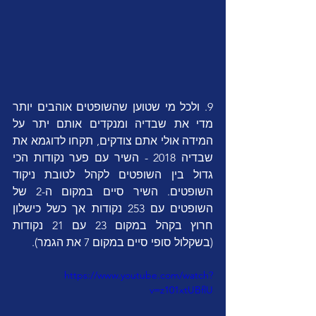
9. ולכל מי שטוען שהשופטים אוהבים יותר 
מדי את שבדיה ומנקדים אותם יתר על 
המידה אולי אתם צודקים, תקחו לדוגמא את 
שבדיה 2018 - השיר עם פער נקודות הכי 
גדול בין השופטים לקהל לטובת ניקוד 
השופטים. השיר סיים במקום ה-2 של 
השופטים עם 253 נקודות אך כשל כישלון 
חרוץ בקהל במקום 23 עם 21 נקודות 
(בשקלול סופי סיים במקום 7 את הגמר).
https://www.youtube.com/watch?
v=z101xtUBflU