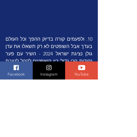
10. ולפעמים קורה בדיוק ההפך וכל העולם 
בעדך אבל השופטים לא רק תשאלו את עדן 
גולן נציגת ישראל 2024 - השיר עם פער 
נקודות הכי גדול בין השופטים לקהל לטובת 
ניקוד הקהל (כי מי אמר שופטים אנטישמיים 
Facebook
Instagram
YouTube
ולא קיבל). השיר סיים במקום ה-12 של 
השופטים עם 52 נקודות אך שבר שיאים 
בהצבעות הקהל שם סיים במקום 2 עם 323 
נקודות (בשקלול סופי סיים במקום 5 את 
הגמר).
https://www.youtube.com/watch?
v=K60BWlEhtAA