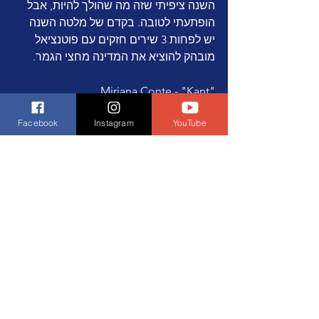
השנה ציפיתי שזה מה שהולך להיות, אבל 
הופתעתי לטובה. בקדם של מלטה השנה 
יש לפחות 3 שירים חזקים עם פוטנציאל 
מובהק להוציא את המדינה מחצי הגמר. 
Miriana Conte - "Kant"
https://www.youtube.com/watch?
v=VLCV0GV4g9A&ab_channel=TVM
Facebook
Instagram
YouTube
Kristy Spiteri - "Heaven Sent"
https://www.youtube.com/watch?
v=kPX__PQkUnU&ab_channel=TVM