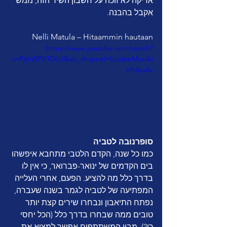
אריקה לא זוכה על חשבון השיר הזה, ממש 
אקבל בהבנה.
Nelli Matula – Hitaammin hautaan
https://www.youtube.com/watch?
v=PjthWPX1DcU&ab_channel=UudenMusiiki
nKilpailu
סופרנובה לטביה
כמו כל שנה, הקדם הלטבי מתחבא איפשהו 
בים הקדמים של ינואר-פברואר, כי אין לו 
בדרך כלל מה להציע. הפעם, אחרי העלייה 
המפתיעה של לטביה לגמר בשנה שעברה, 
נפתח התיאבון ונבחרו שירים קצת יותר 
טובים ממה שבחרו בדרך כלל (הכל יחסי 
כן?). מבין המשתתפים אפשר למצוא את 