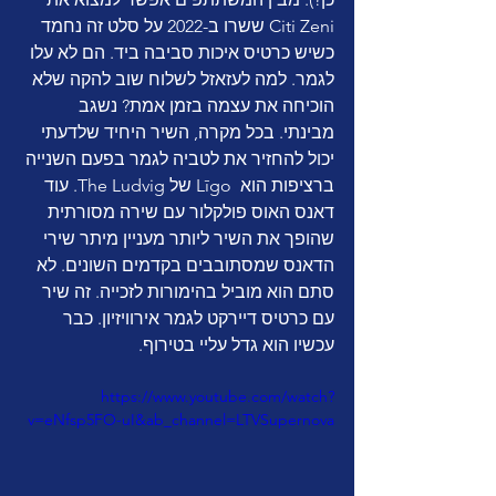
Citi Zeni ששרו ב-2022 על סלט זה נחמד 
כשיש כרטיס איכות סביבה ביד. הם לא עלו 
לגמר. למה לעזאזל לשלוח שוב להקה שלא 
הוכיחה את עצמה בזמן אמת? נשגב 
מבינתי. בכל מקרה, השיר היחיד שלדעתי 
יכול להחזיר את לטביה לגמר בפעם השנייה 
ברציפות הוא  Līgo של The Ludvig. עוד 
דאנס האוס פולקלור עם שירה מסורתית 
שהופך את השיר ליותר מעניין מיתר שירי 
הדאנס שמסתובבים בקדמים השונים. לא 
סתם הוא מוביל בהימורות לזכייה. זה שיר 
עם כרטיס דיירקט לגמר אירוויזיון. כבר 
עכשיו הוא גדל עליי בטירוף.
https://www.youtube.com/watch?
v=eNfsp5FO-uI&ab_channel=LTVSupernova