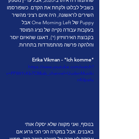
שהתמודדה איתו ב-2020, אבל עדיין מספק 
בשביל לבלוט ולקחת את הקדם. כשפורסמו 
השירים לראשונה, היה איום רציני מהשיר 
Puppy של One Morning Left אבל 
בעקבות עבודה נקייה של נציג המוסד 
בקבוצת האירוויזיון (י'), דאגנו שהאיום יוסר 
והלהקה פרשה מהתמודדות בתחרות. 
Erika Vikman - "Ich komme"
https://www.youtube.com/watch?
v=PFWtYcKb7C8&ab_channel=UudenMusiiki
nKilpailu
בנוסף, ואני מקווה שלא יסקלו אותי 
באבנים, אבל במקרה הכי הכי גרוע אם 