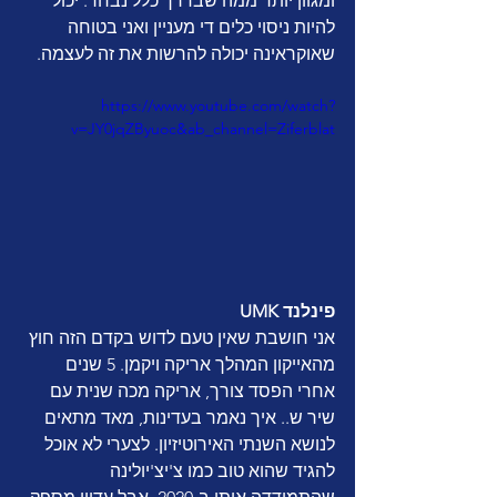
ומגוון יותר ממה שבדרך כלל נבחר. יכול 
להיות ניסוי כלים די מעניין ואני בטוחה 
שאוקראינה יכולה להרשות את זה לעצמה.
https://www.youtube.com/watch?
v=JY0jqZByuoc&ab_channel=Ziferblat
UMK פינלנד
אני חושבת שאין טעם לדוש בקדם הזה חוץ 
מהאייקון המהלך אריקה ויקמן. 5 שנים 
אחרי הפסד צורך, אריקה מכה שנית עם 
שיר ש.. איך נאמר בעדינות, מאד מתאים 
לנושא השנתי האירוטיזיון. לצערי לא אוכל 
להגיד שהוא טוב כמו צ'יצ'יולינה 