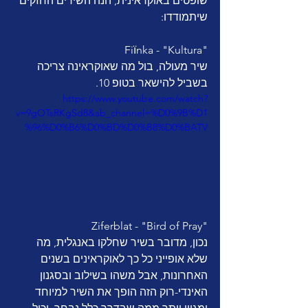
שופטים באוקראינית, הנה השירים החזקים 
שיתמודדו:
Fiїnka - "Kultura"
שיר מעולה, בול מה שאוקראינה צריכה 
בשביל להישאר בטופ 10.
https://www.youtube.com/watch?
v=9gOTsRKgSd8&ab_channel=%D0%9B%D1
%96%D0%B6%D0%BD%D0%B8%D0%BATV
Ziferblat - "Bird of Pray"
נכון, מדובר בשיר שחלקו באנגלית, מה 
שלא אופייני כל כך לאוקראינים בשנים 
האחרונות, אבל משהו בשילוב ובסגנון 
האינדי-רוק הזה הופך את השיר למיוחד 