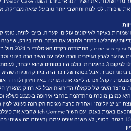
אם לא היי
את שיכורה. לכי לנוח ותחשבי יותר טוב על יציאה מבריקה, א
שמורות בעיקר לאייקונים עולים: קעריה, בייבי לזניה, טומי ק
דיוות שהחליטו לחזור ולתבוע את הכתר. הרה ביורק, שייצגה 
בעבר עם השיר המדהים e sais quoi
 שהיגר לארץ הגייזרים והכה גלים עם השיר הכה בינוני וסבי
הקפיץ את איסלנד אפילו למקום 3 בהימורות. כולם היו בטוחים שהוא ייבחר
גם בינוני וסביר. אבל בסופו של דבר הרה ביורק הוכיחה שהיא ד
בעות הקהל וזכתה לייצג את המדינה באירוויזיון ולדרדר אות
ר. מהצד השני של סקאלת הדירוגות אבל לא רחוק מהארץ הק
אריקה ויקמן מפינלנד. היא כמובן מוכר
לאחר מכן - היא חזרה והפעם באמת בענק! עם השיר
בכלל, רגל מחוץ לטופ 10 בגמר. בסוף, לא משנה איפה יגמרו (ראיתם מה עשיתי 
ון. 