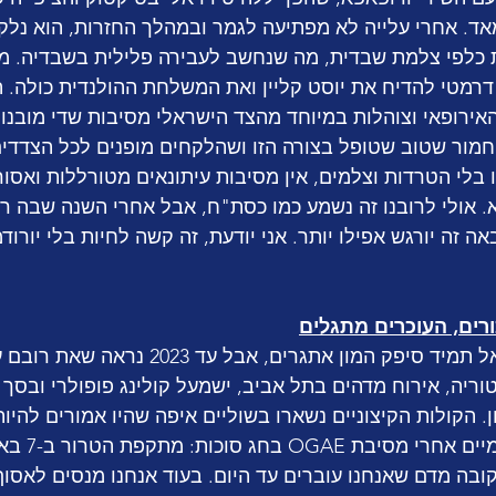
אד. אחרי עלייה לא מפתיעה לגמר ובמהלך החזרות, הוא נלק
 כלפי צלמת שבדית, מה שנחשב לעבירה פלילית בשבדיה. מר
מטי להדיח את יוסט קליין ואת המשלחת ההולנדית כולה. הת
אירופאי וצוהלות במיוחד מהצד הישראלי מסיבות שדי מובנות
חמור שטוב שטופל בצורה הזו ושהלקחים מופנים לכל הצדדים:
 בלי הטרדות וצלמים, אין מסיבות עיתונאים מטורללות ואסו
. אולי לרובנו זה נשמע כמו כסת"ח, אבל אחרי השנה שבה ראי
 זה יורגש אפילו יותר. אני יודעת, זה קשה לחיות בלי יורוד
המצב הביטחוני בישראל תמיד סיפק המון אתגרים, א
טוריה, אירוח מדהים בתל אביב, ישמעל קולינג פופולרי ובסך
. הקולות הקיצוניים נשארו בשוליים איפה שהיו אמורים להיות.
רגע טרגי ואכזרי, רק יומ
בה מדם שאנחנו עוברים עד היום. בעוד אנחנו מנסים לאסו