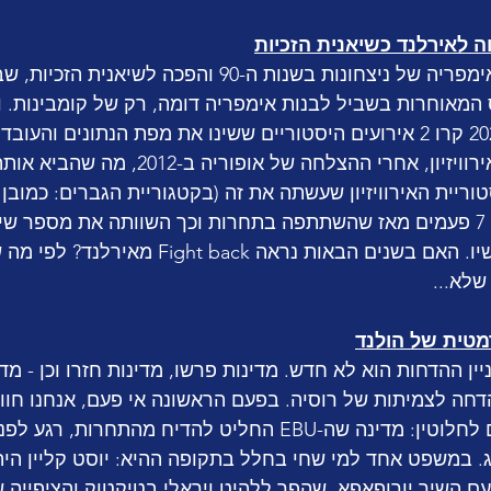
אחרי שאירלנד בנתה אימפריה של ניצחונות בשנות ה-90 והפכה
מאוחרות בשביל לבנות אימפריה דומה, רק של קומבינות. ואכ
זכתה בפעם השנייה באירוויזיון, אחרי ההצלחה של או
שבדיה זכתה בסך הכל 7 פעמים מאז שהשתתפה בתחרות וכך השוותה את מספר 
לזה של אירלנד עד עכשיו. האם בשנים הבאות נראה Fight back
שלא...
ניין ההדחות הוא לא חדש. מדינות פרשו, מדינות חזרו וכן - מדי
דחה לצמיתות של רוסיה. בפעם הראשונה אי פעם, אנחנו חוו
מפתיעה וחסרת תקדים לחלוטין: מדינה שה-EBU החליט להדיח מהתחר
. במשפט אחד למי שחי בחלל בתקופה ההיא: יוסט קליין היה
ולנד לאירוויזיון 2024 עם השיר יורופאפא, שהפך ללהיט ויראלי בטיקטוק והציפי