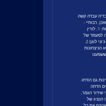
 לשיאנית הזכיות, שבדיה עבדה קשה 
ן, רבותיי - 
כמעט מהפך. בשנת 2023 קרו 2 אירועים היסטוריים ששינו את מפת הנתונים והעובדות: 1. לורין 
פוריה ב-2012, מה שהביא אותה למעמד של 
האישה הראשונה בהיסטוריית האירוויזיון שעשתה את זה (בקטגוריית הגברים: כמובן ג'וני לוגן) 2. 
שיא הניצחונות 
 מאירלנד? לפי מה ששמענו 
נות גם הודחו. 
ים הדחה 
ות, רגע לפני שידור הגמר, 
 הנציג של 
יה שייקח את כל 