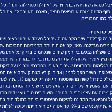
אבל כנראה שזה יהיה בתירוץ של "אין לנו כסף לזה יותר". כל 
סוף מדינה מזרח אירופאית תנצח, תארח ותאוורר לנו את הל
 כמו המבורגר. 
נה קיבלתם שיר מקרואטיה שקיבל מעמד אייקוני באירוויזיון.
ון היה ב-1999 עם מריה מגדלנה. מאז, קרואטיה הייתה מהמדינות החביבות
 ששלחו נבלעו בין המון שירים שנלחמים בדיוק על אותו מעמד 
ה שתתה מיץ אומץ ושלחה להקת רוק מוכרת ביותר במדינה שהיממ
. מבוגרים בגלימות ותחתונים ששרים באופן מחתרתי ומרומז על דיקט
בהצבעת הקהל, אבל בגלל סינדול קשה
 עם האומץ ולשלוף בדקה התשעים מרשימת ההמתנה בקדם 
 מכנה את עצמו "בייבי לזניה". השיר רים טים טאגי דים התק
והביא את המדינה למיקום ההיסטורי ביותר בתולדותיה בתח
שני! בכך שבר את השיא שנתקע אי שם ב-99. קרואטיה גם היא הייתה יכ