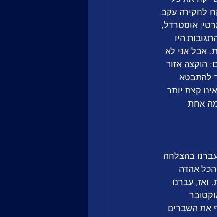
ח לחקירה עקב 
טין אוסטרדל, 
גובות היו 
. אבל אני לא 
 הוקצה אזור 
ר להתבטא 
נו קצת יותר 
מה אחת 
בל עד 2023 נראה שאת רובם עברנו בהצלחה 
 הכל אהדה 
 ואז, עברנו 
יים אחרי מסיבת OGAE בחג סוכות: מתקפת הטרור ב-7 באוקטובר 
ף את השברים 