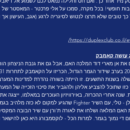
ק מיד אחר כך. ואם חס וחלילה נמאס לכם לשמוע אל דיאבלו
ות חופשי! בכל מקרה, סמכו על אלי פרכטר - המאסטר של האיר
כך טובים שלא תרצו לנטוש לסיגריה לרגע (אגב, העישון אך ו
https://duplexclub.co.il/e
ה בשנות התשעים. זו הייתה בשורה נהדרת למדינות המערב
כזו שתוכל להצביע אליהן ולהגביר את סיכוי הזכייה של המער
 שנה אחרי ההכרזה, באירוויזיון העוכרים במאלמו, ייצגה את 
יהודיה גאה לצד עדן גולן - טלי, עם השיר Fighter שהגיע למקום לא כזה 
האם המלאה ושלחו את לאורה ת'ורן עם שיר הבובה המקסים 
 די נמוך בגמר. למרות הכל - לוקסמבורג היא כאן להישאר ו