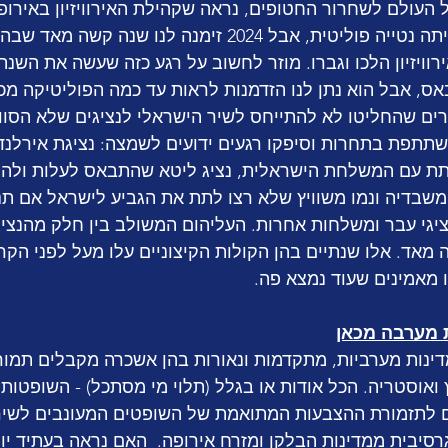
העולם לשחרור החטופים, נראה שקהילת האירוויזיון באירופ
גב. לאירוויזיון תמיד הייתה נטייה פוליטית, אבל 2024 זימנה לנו שנה
ויזיון הלכו וגברו. מוזר לחשוב על רגע כזה שעשה את השנתי
אס, אבל הוא נתן לנו הזדמנות לראות עד כמה הפוליטיקה מ
וברים שהחליטו לא להתייחס לשיר הישראלי לנציגים שלא הסוו
תפת בתחרות וסיפקו רגעים ידועים לשמצה: נציגת אירלנד
ת עם המשלחת הישראלית, נציג ליטא שהתבאס לעלות ולהופ
 משבדיה ונמו משוויץ שלא רצו לתת את הגביע לישראל אם תנ
ציגי עבר ומשלחות אחרות. העליהום המשולב בין חלק מהנציגי
 מאד. אלו שנתיים בהן הקולות הקיצוניים עלו מעל לפני הקר
 מאמינים שעוד נמצא פה.  
מדינות מערביות, מתקדמות ונאורות בהן אשכרה מקבלים תמור
 ואוסטריה. הכל אודות או בגלל (תלוי מי מסתכל) - השופטות
ים לתזמורת ההצבעות המתואמת של השופטים המעונבים לשיר
סיבית ממדינות הבלקן ומזרח אירופה.  האם נראה בעתיד יות