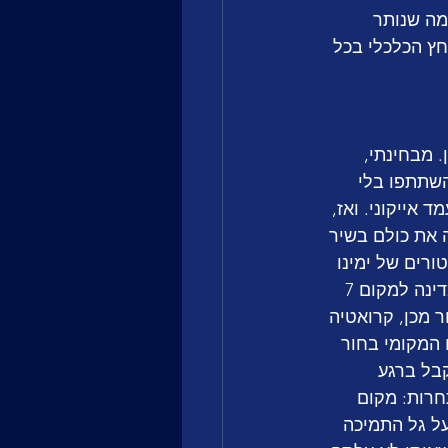
מה שנותר 
חץ הכלכלי בכל 
 מבחינתי, 
 שהשתתפו בלי 
אייקוני. ואז, 
ה את כולם בשיר 
טורים של ימינו 
וגם על קרוקודילסקי פסיכופת. השיר הפך להמנון אדיר וקורע מצחוק שהביא את המדינה למקום 7 
 מהשופטות, הגיעה רק למקום 13. שנה לאחר מכן, קרואטיה 
המקומי בחור 
בל ברגע 
רות: מקום 
ולה לעלות על גל התמיכה 