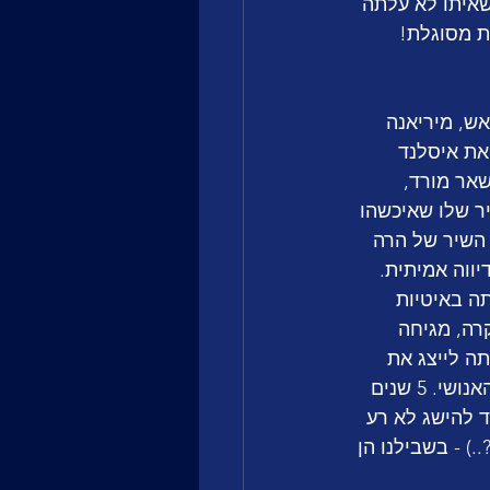
תה שותה יותר מדי ושולחת את השיר הנוראי ביותר השנה Poison Cake, שאיתו לא עלתה 
ת מסוגלת!
אש, מיריאנה 
את איסלנד 
Je n, התמודדה בקדם האיסלנדי ב-2024 מול בשאר מורד, 
ר שלו שאיכשהו 
, לעומת השיר של הרה 
יווה אמיתית. 
ה באיטיות 
רה, מגיחה 
ת מהתדהמה ברחבי אירופה ב-2020 כשלא זכתה לייצג את 
המדינה עם הלהיט המנצח "צ'יצ'יולינה" ואחריה פרצה מגיפת הקורונה כעונש למין האנושי. 5 שנים 
 Ich Comme שהביא את פינלנד להישג לא רע 
פה?..) - בשבילנו הן 