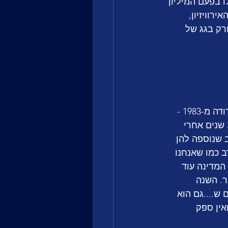
 בפעם המיליון 
וויזיון, 
רק בגג של 
מהמדינה שהביאה לכם את אן מארי דוד המלכה האם, אבל גם את גנבת הניצחון הורודה מ-1983 - 
זוהי לוקסמבורג! וב-2023 בערב שידור הגמר הגדול, הכריזו על הקאמבק לתחרות 31 שנים אחרי 
 שנוספה להן 
ב כמו שאנחנו 
המדינה עוד 
מלהיב בגמר. השנה 
ש....גם הוא 
אין ספק 