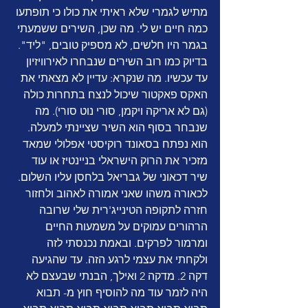
מתיש לגמרי שלא ראיתי את כולו כי תופתעו 
כמה חיים יש לי. מה שכן, השירים ששמעתי 
בגמר היו חלשים, לא מספיק טובים, "ליד". 
בדיוק כמו רוב השירים שנבחרו לאירוויזיון 
עד עכשיו. מה שנקרא: עדיין לא מצאתי את 
האקס פאקטור שיכול לנצח בתחרות כולה 
(גם לא אריקה ויקמן, סורי נוט סורי). מה 
שנבחר בסוף הוא השיר שציינתי למעלה. 
הוא נפתח בסאונד רוקיסטי אפלולי שמאד 
מזכיר את הרוק הישראלי בניינטיז או עוד 
שיר דכאוני של גבריאל בלחסן עליו השלום. 
לכאורה משהו שאני אמורה לאהוב ולחזור 
חזרה לתקופה הטינייג'רית שלי שרובה 
הרהורים עמוקים על משמעות החיים 
ומרמור לפרקים. ובאמת נכנסתי לזה 
ולקחתי את עצמי לרגע הזה. עד שהגיעה 
דקה 2. מדקה 2 ואילך, הבנתי שבעצם לא 
היה לזמר עוד מה להוסיף חוץ מ- תבוא 