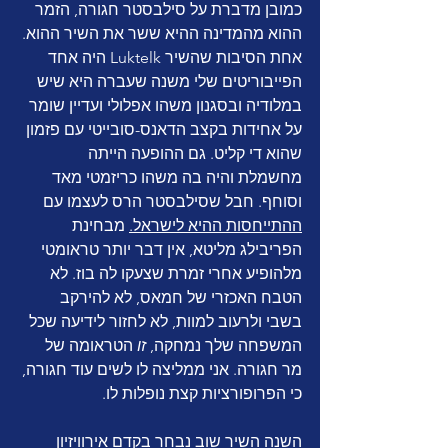
כמובן מדברת על סילבסטר חגורה, הזמר 
ההוא מהמדינה ההיא ששר את השיר ההוא. 
אחת הסיבות שהשיר Luktelk היה אחד 
הפייבוריטים שלי משנה שעברה היא שיש 
במלודיה ובסגנון משהו אפלולי ועדיין שומר 
על אחידות בקצב הדאנס-סובייטי עם פזמון 
שהוא די קליט. גם ההופעה הייתה 
מחשמלת והיה בה משהו כריזמטי מאד 
וסוחף. חבל שסילבסטר הרס לעצמו עם 
ההתייחסות ההיא לישראל
.
 מבחינת 
הפריבילג מליטא, אין דבר יותר טראומטי 
מלהופיע אחרי זמרת שצעקו לה בוז. לא 
הטבח האכזרי של חמאס, לא להירקב 
בשבי ולרעוב למוות, לא לחזור לידיעה שכל 
המשפחה שלך נמחקה, 
זו
 הטראומה של 
מר חגורה. אני ממליצה לו לשים עוד חגורה, 
כי הפרופורציות קצת נופלות לו.
השנה השיר שוב נבחר בקדם אירוויזיון 