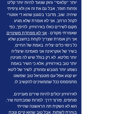
יותר "קלאסי" והוק שנועד להיות יותר קליט 
ופחות חופר, אבל גם את זה אין ולא ציפיתי 
שיהיה. שוב, מדובר בסגנון שהוא די אזוטרי 
לקהל הרחב. אני לא אומרת שלא מגיע 
מקום לשירים כאלו באירוויזיון, להיפך, כפי 
שאמרתי מקודם - 
אני לא מפחדת משינויים
. 
אני רק אומרת שצריך לקחת בחשבון שלא 
כל ניסוי כלים יצליח. באמת של החיים, 
בשיר של אוקראינה אני מאמינה שיצליח 
יותר מליטא. לא רק בגלל שיש לה מוניטין 
יותר טוב באירוויזיון, אלא כי השיר באמת 
נשמע יותר מגובש ומהודק. לשיר של ליטא 
יש קטע אפל עם פוטנציאל טוב שפשוט 
מתמסמס ככל שממשיכים להקשיב לו. 
לאירוויזיון יכולים להיות שירים מעניינים, 
סוחפים, פורצי דרך. למרות שמבחינת שיר, 
הוא לא השקית תה הראשונה שהייתי 
בוחרת לשתות, אבל טוב שהוא קיים ונוכח 