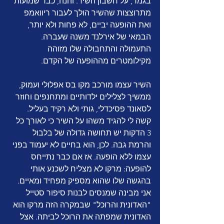
בגמר, על חשבון השיר. והנה, כבר שמועות 
מתרוצצות שהשיר הולך לעבור ריוואמפ 
ואת ההופעה יביים, לא פחות ולא יותר, 
הבמאי של אירלנד משנה שעברה. 
התעמולה והתחבולה שלו מזוהה 
מקילומטרים מההופעה של הקדם. 
השיר עצמו מורכב מקו בס אפלולי ועמוק, 
ממשיך לצלילים ילדותיים ומתחנפים וחוזר 
לסאונד פסיכדלי, גותי ולא רקיד בעליל. 
קשה לי להגיד משהו על השיר כי לאורך כל 
3 הדקות יש תחושה גדולה של בלבול 
והרמת גבה. לכן, הוא בחיים לא יעמוד בפני 
עצמו ללא הופעה. אז אם כבר נתייחס 
להופעה: מרקו לא מצליח לשכנע אותי 
בהגשה שלו שהוא מספיק מפחיד ומאיים. 
אני מבינה שמנסים לבנות סיפור סטייל 
"האדונית והרוכל" שבמקרה הזה מרקו הוא 
האדונית שמפתה את הרוכל לביתה. אצל 