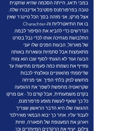
במבי ת'אג, הייתה הסכמה שהיא שחקנית 
טובה בפרפורמנס פסטיבל אדינבורו שלה. 
אצל מרקו, אני מזהה בסך הכל טיינג'ר שאין 
בו את התיאטרליות וה-Charachter 
הנדרשים כדי להביא את הסיפור לבמה. 
התלבושת מגחיכה אותו לכדי נבל בסרט 
של מארוול, הבעות הפנים שלו יעני 
מתאמצות אבל סתמיות ונשארות באותה 
הבעה ועוד לא הגעתי לסוף שבו הוא צווח 
ומזייף את נשמתו כמה פעמים מתישות עד 
שדיממתי מהאוזניים ונאלצתי לכבות 
מחשש לנזק בלתי הפיך. אני מניחה 
שקרואטיה מחפשת לשפר את ההופעה 
בקדם משמעותית, אבל קודם כל - אם מרקו 
כל כך שואף לעשות מופע פרפורמנס, 
ההגשה שלו היא הדבר הראשון שצריך 
לעבוד עליו. אחר כך יבוא הבמאי מאירלנד 
ויארגן את המעטפת של תפאורה, זוויות 
צילום, יעיף את הרקדנים המיותרים וכו'. 