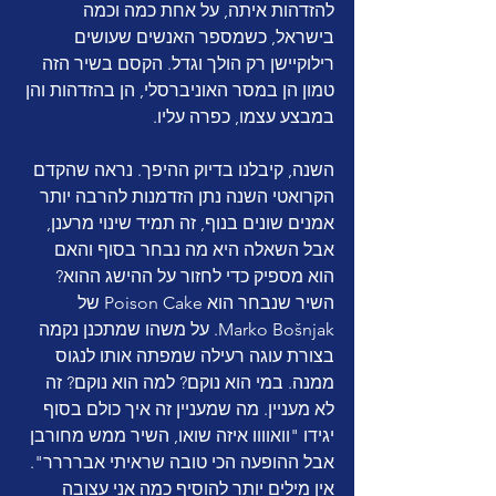
להזדהות איתה, על אחת כמה וכמה 
בישראל, כשמספר האנשים שעושים 
רילוקיישן רק הולך וגדל. הקסם בשיר הזה 
טמון הן במסר האוניברסלי, הן בהזדהות והן 
במבצע עצמו, כפרה עליו. 
השנה, קיבלנו בדיוק ההיפך. נראה שהקדם 
הקרואטי השנה נתן הזדמנות להרבה יותר 
אמנים שונים בנוף, זה תמיד שינוי מרענן, 
אבל השאלה היא מה נבחר בסוף והאם 
הוא מספיק כדי לחזור על ההישג ההוא? 
השיר שנבחר הוא Poison Cake של 
Marko Bošnjak. על משהו שמתכנן נקמה 
בצורת עוגה רעילה שמפתה אותו לנגוס 
ממנה. במי הוא נוקם? למה הוא נוקם? זה 
לא מעניין. מה שמעניין זה איך כולם בסוף 
יגידו "וואוווו איזה שואו, השיר ממש מחורבן 
אבל ההופעה הכי טובה שראיתי אברררר". 
אין מילים יותר להוסיף כמה אני עצובה 