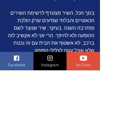
בסך הכל, השיר מצטרף לרשימת השירים 
הכאוטיים והבלתי שמיעים שרק הולכת 
ומתרבה השנה. בעיקר, שיר שנוצר לשם 
ההופעה ולא להיפך. הרי אני לא אקשיב לזה 
ברכב, לא אשטוף את הבית עם זה ובטח 
שלא אוכל עוגה לצלילי הפזמון.
Facebook
Instagram
YouTube
מדד השתן: חשד לציאניד בתוך כוס 
המדידה...
https://www.youtube.com/watch?
v=cBe2GlF30-
I&t=25s&ab_channel=Dora%7CHRT