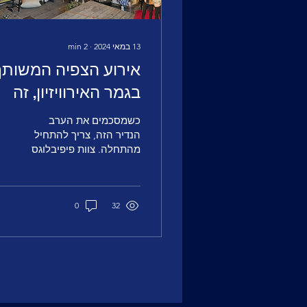
13 במאי 2024
∙
2
min
אירוע הצפיה המשותף
בגמר האירוויזיון, זה
היה חלום?
כשמסכמים את הערב
הנדיר הזה, צריך להתחיל
מהתחלה. צוות פיפיבלוגס
בעצם קם מקבוצת חובבים
שצפו יחד באירוויזיון,
ובעקבות ההשקעה שלנו
32
בצפיה...
0