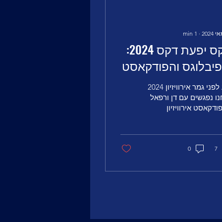
min
1
∙
טקס יפעת דקס 2024:
פיבלוגס והפודקאסט
ול כל העולם''
רגע לפני גמר אירוויזיון 2024
ידור חי
ו נפגשים עם דן ורפאל
דקאסט אירוויזיון
לה ''מול כל העולם''
דור לייב באינסטגרם
יסבוק של...
0
7