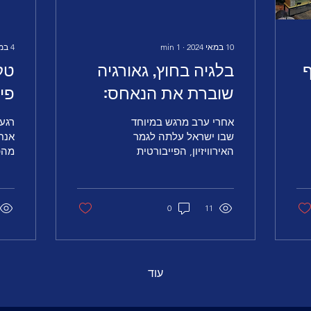
10 במאי 2024
∙
1
min
4 במאי 2024
בלגיה בחוץ, גאורגיה
שוברת את הנאחס:
פי
סדר ההופעות בגמר
''מ
אחרי ערב מרגש במיוחד
אירוויזיון 2024
בש
שבו ישראל עלתה לגמר
אנחנ
האירוויזיון, הפייבורטית
מהפו
בלגיה נשארה בחוץ ושרלוט
המעו
פרלי אחת שגנבה את
לשי
ההצגה, יש לנו את כל
ובפי
11
המדינות...
0
עוד