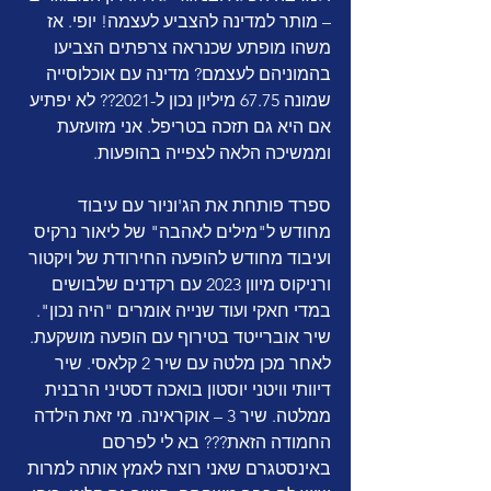
– מותר למדינה להצביע לעצמה! יופי. אז 
משהו מופתע שכנראה צרפתים הצביעו 
בהמוניהם לעצמם? מדינה עם אוכלוסייה 
שמונה 67.75 מיליון נכון ל-2021?? לא יפתיע 
אם היא גם תזכה בטריפל. אני מזועזעת 
וממשיכה הלאה לצפייה בהופעות.
ספרד פותחת את הג'וניור עם עיבוד 
מחודש ל"מילים לאהבה" של ליאור נרקיס 
ועיבוד מחודש להופעה החירודת של ויקטור 
ורניקוס מיוון 2023 עם רקדנים שלבושים 
במדי חאקי ועוד שנייה אומרים "היה נכון". 
שיר אוברייטד בטירוף עם הופעה מושקעת. 
לאחר מכן מלטה עם שיר 2 קלאסי. שיר 
דיוותי וויטני יוסטון בואכה דסטיני הרבנית 
ממלטה. שיר 3 – אוקראינה. מי זאת הילדה 
החמודה הזאת??? בא לי לפרסם 
באינסטגרם שאני רוצה לאמץ אותה למרות 