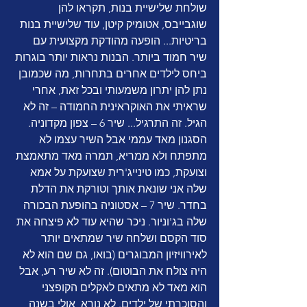
שולחת שלישיית בנות, תקראו להן 
שוגבייבס, אטומיק קיטן, עוד שלישיית בנות 
בריטיות... הופעה מהודקת מקצועית עם 
שיר חמוד ביותר. הבנות נראות יותר בוגרות 
ביחס לילדים אחרים בתחרות, מה שכמובן 
נתן להן יתרון משמעותי ובכל זאת, אחרי 
שראיתי את האוקראינית החמודה – זה לא 
הגיל. זה התרגיל... שיר 6 – צפון מקדוניה. 
הסגנון מאד עממי אבל השיר עצמו לא 
מתפתח ולא ממריא, תמרה מאד מתאמצת 
וצועקת, כמו טינייג'רית שצועקת על אמא 
שלה אני שונאת אותך וטורקת את הדלת 
בחדר. שיר 7 – אסטוניה בהופעת הבכורה 
שלה בג'וניור. ניכר שהיא עוד לא פיצחה את 
סוד הקסם ושלחה שיר שמתאים יותר 
לאירוויזיון המבוגרים (בואו, גם שם הוא לא 
היה צולח את הבוטום). זה לא שיר רע, אבל 
הוא מאד לא מתאים לאקלים הקופצני 
והסוכרתי של ילדים. לא נורא, אולי בשנה 