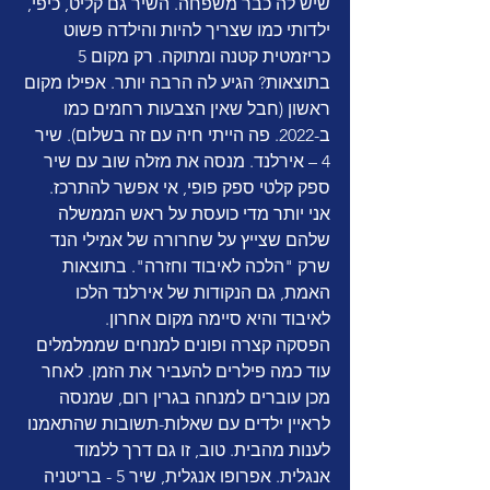
שיש לה כבר משפחה. השיר גם קליט, כיפי, 
ילדותי כמו שצריך להיות והילדה פשוט 
כריזמטית קטנה ומתוקה. רק מקום 5 
בתוצאות? הגיע לה הרבה יותר. אפילו מקום 
ראשון (חבל שאין הצבעות רחמים כמו 
ב-2022. פה הייתי חיה עם זה בשלום). שיר 
4 – אירלנד. מנסה את מזלה שוב עם שיר 
ספק קלטי ספק פופי, אי אפשר להתרכז. 
אני יותר מדי כועסת על ראש הממשלה 
שלהם שצייץ על שחרורה של אמילי הנד 
שרק "הלכה לאיבוד וחזרה". בתוצאות 
האמת, גם הנקודות של אירלנד הלכו 
לאיבוד והיא סיימה מקום אחרון.
הפסקה קצרה ופונים למנחים שממלמלים 
עוד כמה פילרים להעביר את הזמן. לאחר 
מכן עוברים למנחה בגרין רום, שמנסה 
לראיין ילדים עם שאלות-תשובות שהתאמנו 
לענות מהבית. טוב, זו גם דרך ללמוד 
אנגלית. אפרופו אנגלית, שיר 5 - בריטניה 