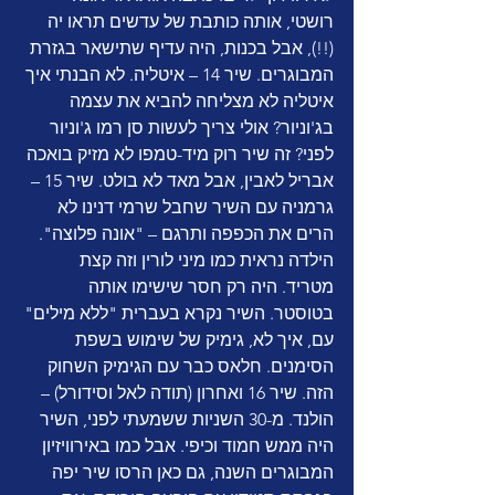
רושטי, אותה כותבת של עדשים תראו יה 
(!!), אבל בכנות, היה עדיף שתישאר בגזרת 
המבוגרים. שיר 14 – איטליה. לא הבנתי איך 
איטליה לא מצליחה להביא את עצמה 
בג'וניור? אולי צריך לעשות סן רמו ג'וניור 
לפני? זה שיר רוק מיד-טמפו לא מזיק בואכה 
אבריל לאבין, אבל מאד לא בולט. שיר 15 – 
גרמניה עם השיר שחבל שרמי דנינו לא 
הרים את הכפפה ותרגם – "אונה פלוצה". 
הילדה נראית כמו מיני לורין וזה קצת 
מטריד. היה רק חסר שישימו אותה 
בטוסטר. השיר נקרא בעברית "ללא מילים" 
עם, איך לא, גימיק של שימוש בשפת 
הסימנים. חלאס כבר עם הגימיק השחוק 
הזה. שיר 16 ואחרון (תודה לאל וסידורל) –
הולנד. מ-30 השניות ששמעתי לפני, השיר 
היה ממש חמוד וכיפי. אבל כמו באירוויזיון 
המבוגרים השנה, גם כאן הרסו שיר יפה 