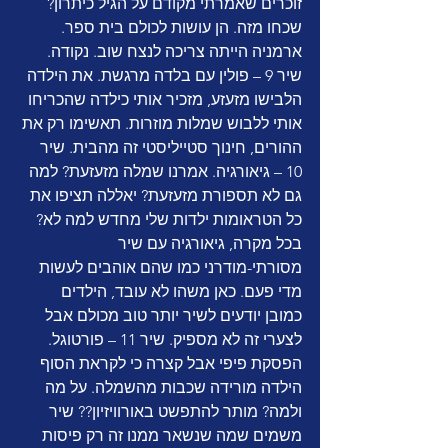
זוכרים שאמרתי מקודם על הגיל כיתרון? 
שכחו מזה. הן עושות לכולם בית ספר. 
ארמניה הייתה צריכה לנצח שוב. נקודה. 
שיר 9 – פולין עם בלדה מרגשת. את הילדה 
הלבישו מזעזע, מזכיר אותי כילדה שהכריחו 
אותי ללבוש שמלות מוזרות. תאשימו רק את 
ההורים, חינוך סטייליסטי זה מהבית. שיר 
10 – גיאורגיה. אמרנו שמלה מזעזעת? למה 
גם לא תספורת מזעזעת? יאללה תציפו את 
כל הטראומות ילדות שלי מחדש למה לא? 
בכל מקרה, גיאורגיה עם שיר 
מסורתי-מודרני כמו שהם אוהבים לעשות 
מדי פעם. כאן משהו לא עובד, הילדים 
כמובן יודעים לשיר יותר טוב מכולם אבל 
לצערי זה לא מספיק. שיר 11 – פורטוגל. 
הפסקת פיפי אבל קצרה כי לקראת הסוף 
הילדה מורידה שכבות מהשמלה. על מה 
ולמה? מותר להתפשט באורוויזיון?? שיר 
משמים שמה שנשאר ממנו זה רק פיסות 