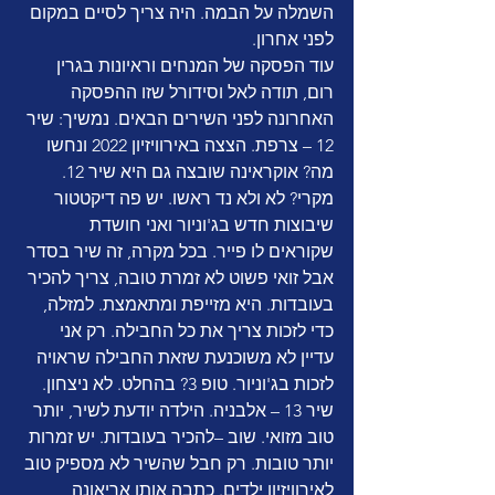
השמלה על הבמה. היה צריך לסיים במקום 
לפני אחרון.
עוד הפסקה של המנחים וראיונות בגרין 
רום, תודה לאל וסידורל שזו ההפסקה 
האחרונה לפני השירים הבאים. נמשיך: שיר 
12 – צרפת. הצצה באירוויזיון 2022 ונחשו 
מה? אוקראינה שובצה גם היא שיר 12. 
מקרי? לא ולא נד ראשו. יש פה דיקטטור 
שיבוצות חדש בג'וניור ואני חושדת 
שקוראים לו פייר. בכל מקרה, זה שיר בסדר 
אבל זואי פשוט לא זמרת טובה, צריך להכיר 
בעובדות. היא מזייפת ומתאמצת. למזלה, 
כדי לזכות צריך את כל החבילה. רק אני 
עדיין לא משוכנעת שזאת החבילה שראויה 
לזכות בג'וניור. טופ 3? בהחלט. לא ניצחון. 
שיר 13 – אלבניה. הילדה יודעת לשיר, יותר 
טוב מזואי. שוב –להכיר בעובדות. יש זמרות 
יותר טובות. רק חבל שהשיר לא מספיק טוב 
לאירוויזיון ילדים. כתבה אותו אריאונה 