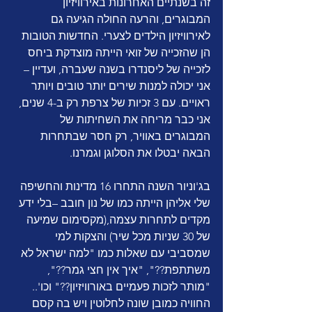
זה בשנתיים האחרונות באירוויזיון 
המבוגרים, והרעה החולה הגיעה גם 
לאירוויזיון הילדים לצערי. החדשות הטובות 
הן שהזכייה של זואי הייתה מוצדקת ביחס 
לזכייה של ליסנדרו בשנה שעברה, ועדיין – 
אני יכולה למנות שירים יותר טובים ויותר 
ראויים. עם 3 זכיות של צרפת רק ב-4 שנים, 
אני כבר מריחה את השחיתות של 
המבוגרים באוויר, רק חסר שבתחרות 
הבאה יבטלו את הסלוגן וגמרנו.
בג'וניור השנה התחרו 16 מדינות והחשיפה 
שלי אליהן הייתה כמו של נון חובב –בלי ידע 
מקדים לתחרות עצמה,(מקסימום שמיעה 
של 30 שניות מכל שיר) והצקות למי 
שמסביבי עם שאלות כמו "למה ישראל לא 
משתתפת??", "איך אין חצי גמר??", 
"מותר לזכות פעמיים באורוויזיון??" וכו'.. 
החוויה כמובן שונה לחלוטין ויש בה קסם 