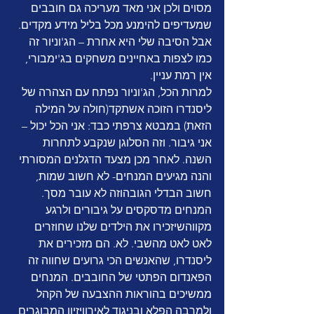
מסוים ולכן אני מאד מעריכה גם חובבים 
שמעדיפים להימנע מכל בליל מידע מקדים. 
אבל הסיבה שלי היא אחרת – הג'וניור זה 
כמו לצפות באחיינים משחקים בג'ימבורי, 
אין רמת עניין.
למרות הכל, הג'וניור נפתח עם הצהרה של 
ליסנדרו הזוכה אשתקד(חולה על המילה 
הזאת) במבטא צרפתי כבד: אני הכל יכול – 
אני גיבור. וזה הסלוגן שנקבע לתחרות 
השנה. לאחר מכן מצעד הדגלנים המסורתי 
והנה מגיעים המנחים- לא חשוב שמות, 
חשוב הבדלי הגובהוזה לא עובר מסך. 
המנחים מדסקסים על גיבורים ולרגע 
מקווהשיזכירו את הילדים שלנו שחוזרים 
לאט לאט מהשבי. לא. הם מזכירים את 
ליסנדרו, שהאנשים הכי גרועים שחווה זה 
הפאנדום הפתטי של החובבים. המנחים 
ממשיכים בהוראות ההצבעה של הקהל 
ולמרבה הפלא ובניגוד לאירוויזיון המבוגרים 