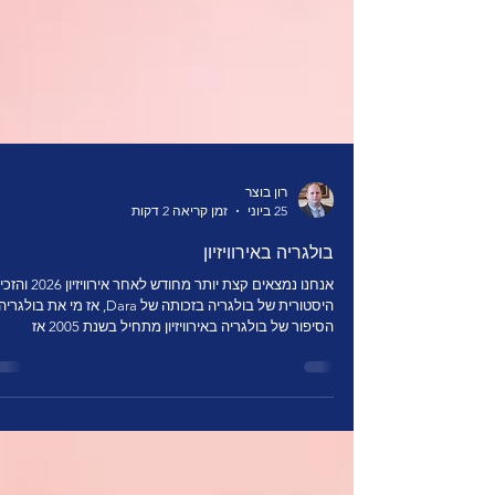
רון בוצר
25 ביוני
זמן קריאה 2 דקות
בולגריה באירוויזיון
אנחנו נמצאים קצת יותר מחודש לאחר אירוויזי
היסטורית של בולגריה בזכותה של Dara, אז מי את בול
הסיפור של בולגריה באירוויזיון מתחיל בשנת 2005 אז
השתתפה לראשונה, עם השיר Lorraine של להקת Kaffe,
השיר סיים בחצי הגמר במ
נקודות ולא עלה לגמר. משנת 2005 ועד שנת 2026 בול
השתתפה 16 פעמים בתחרות מהם רק 6 פעמים על
(37.5% אחוז עלייה לגמר) - דבר המציב אותה כאחת המדינ
החלשות ביותר בעלייה לגמר. הפעם הראשונה שבולגריה