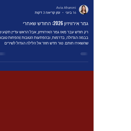
Avia Aharoni
16 ביוני
זמן קריאה 3 דקות
גמר אירוויזיון 2026: החודש שאחרי
רק חודש עבר מאז גמר האירוויזיון, אבל הראש עדיין תקוע ש
בבמה הגדולה, בדרמות, ובהפתעות הטובות (והפחות טובות
שהשאירו חותם. טור חדש חוזר אל הלילה הגדול לשירים
שהבריקו, שנפלו וכל מה שביניהם. השיר שגדל עליי כל השי
שהיה לי מהם רושם ראשוני של "סביר אך לא זכיר" נותרו כ
גם בגמר, אבל היה שיר אחד שבלט לטובה בזכות השילוב ש
המילים בתוך סיפור על הבמה: Nan של אליס מאלבניה.
ההחלטה לשלב את מילות השיר שמונגשות באנגלית על
המסך ועדיין לשמור על שפת המקור התבררה כנכונה
ומדויקת, גם בזכות הא