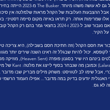
שלא מזיקה כל כך, אבל גם לא עושה משהו מיוחד. r
כמובן דסטיני מ-2021, אבל ההצבעות העלובות של הקהל מראות שלמלטה אין סיכ
ובקהל מקום 14 (!!!). ואם נעבור שוב ל-2023 ו-2024 בחצאי גמר בהם 
על הקיר.
ר את חסם הקהל (וזה חתיכת חסם בשבילה), היא צריכה טיפ
קופסא. יכול להיות שבגלל זה ראינו השנה שירים יותר מגוונ
האירוויזיון שלהם. הבולטים בינהם היו שיר ב
חגיגה באסם (Lalaratatkeke) ו
נרי, אבל שימו לב לטוויסט: משחק מילים מבריק שבו מדובר 
האנגלית יודעים בדיוק במה מדובר... אפילו העמוד הרשמי של 
ה לא גס.