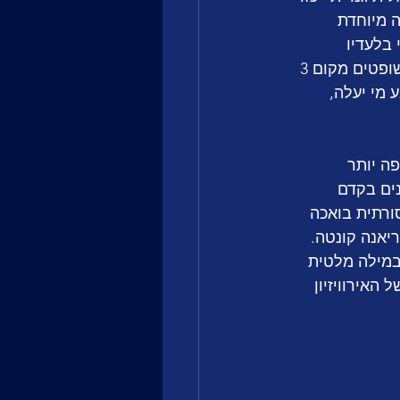
The Buske מ-2023 הייתה בחירה מיוחדת 
וי בלעדיו 
והצבעות השופטים הם אלו שמרימות אותה. רק תראו באיזה מקום סיימה דסטיני: בשופטים מקום 3 
רק הקהל קובע מי יעלה, 
ה יותר 
ים בקדם 
סגנון פופרה (Heaven Sent), מוזיקה מסורתית בואכה 
כמובן מה שנבחר בסוף לייצג את מלטה: Kant של מיריאנה קונטה. 
במילה מלטית 
האירוויזיון 