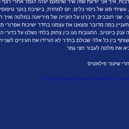
ות, איך אני יודעת שזה שיר שהפעם יעלה לגמר אחרי רצף 
, עשיתי סוג של ניסוי כלים: יום למחרת, בישיבת בוקר טיפוסי
, שני חובבים, דיברנו על הזכייה של מיריאנה במלטה ואיך ה
עניין במה מדובר ומצאנו את עצמנו בחדר ישיבות אפרורי מק
 ענק ביוטיוב. התגובות נעו בין צחוק בלתי נשלט על כדורי הפ
תף בין כל אלו? שכולם בחדר לא הורידו את העיניים לשנייה 
א את מלטה לעבור חצי גמר. 
רי שיעור פילאטיס
https://www.youtube.com/watch?v=_4lsn