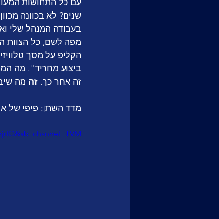
עם כל התחושות המעורב
שנים? לא בכוונה מכוון
בעבודה המנהל שלי ואני
מפה לשם, כל הצוות הת
הקליפ על מסך טלוויזיה
ביצוע מחריד". מה המשו
זה אחר כך. 
זה 
מה שיבי
מדד השתן: פיפי של אח
IrjrIQ&ab_channel=TVM