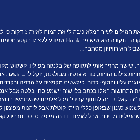
אפרופו מילים, לקרוא את המילים לשיר המלא
לעזאזל קראתי. בכל מקרה, הנקודה היא שיש פה Hook שמודע לע
ביל האירוויזיון מסתבר...
ה, שישר מחזיר אותי לתקופה של בלנקה מפולין: קשקוש מקו
ויות צילום הזויות, כוריאוגרפיה מבולגנת, יוקלילי בהופעת א
גנת עליו והסוף: כדורי פילאטיס מקפצים על הבמה ורקדנים 
ת התחושות האלו בכתב בלי שזה יישמע סחי בלטה אבל אנסה
"זה קאלט". זה לחטוף קרינג' מכל אלמנט שהשתמשו בו ואז 
שמוע סגנון שבאופן כללי הייתי קוטלת אבל ליהנות מפזמון ק
שהמילים מביכות אבל לזמזם "דו רה מי פה ס..ס...סרבינג קא