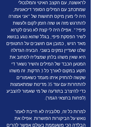
לראשונה, עם הקצב האיטי והמלנכולי 
שמתכתב עם המילים הסופר דיכאוניות, 
היה לי מעין מיקס תחושות של "אני אמורה 
להתרגש מזה או שזה הזמן לקום ולעשות 
פיפי?". אפילו היה לי קצת לא נעים לקרוא 
לשיר הפסקת פיפי, בגלל שהוא נוגע בנושא 
מאד רגיש , כמובן אם חושבים על החטופים 
שלנו שעדיין נמקים בשבי. הבעיה הגדולה 
היא שאין משהו בלחן שמצליח לסחוב את 
המטען הכבד של המילים והשיר נשאר די 
תקוע במקום לאורך כל 3 הדקות. זה משהו 
שקשה להחזיק איתו מעמד כשאמורים 
להתחרות עם עוד 35 מדינות שמתאמצות 
כדי להיצרב בתודעה של מי שאמור להצביע 
(לפחות בחצאי הגמר). 
למרות כל זה, סלובניה לא חייבת לאמר 
נואש על הביקורות הפושרות. אפילו את 
הבלדה הכי משעממת בעולם אפשר להרים 