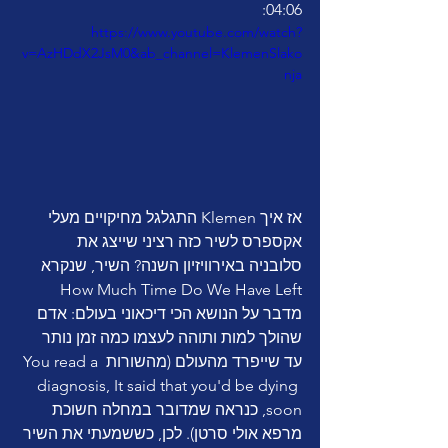
04:06:
https://www.youtube.com/watch?
v=AzHDdX2JsM0&ab_channel=KlemenSlako
nja
אז איך Klemen התגלגל מחיקויים מעלי 
אקספרס לשיר כזה רציני שייצג את 
סלובניה באירוויזיון השנה? השיר, שנקרא 
How Much Time Do We Have Left 
מדבר על הנושא הכי דיכאוני בעולם: אדם 
שהולך למות ותוהה לעצמו כמה זמן נותר 
עד שייפרד מהעולם (מהשורות You read a 
diagnosis, It said that you'd be dying 
soon, כנראה שמדובר במחלה חשוכת 
מרפא אולי סרטן). לכן, כששמעתי את השיר 