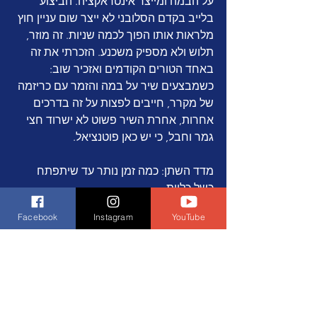
על הבמה ומייצר אינטראקציה. הביצוע 
בלייב בקדם הסלובני לא ייצר שום עניין חוץ 
מלראות אותו הפוך לכמה שניות. זה מוזר, 
תלוש ולא מספיק משכנע. הזכרתי את זה 
באחד הטורים הקודמים ואזכיר שוב: 
כשמבצעים שיר על במה והזמר עם כריזמה 
של מקרר, חייבים לפצות על זה בדרכים 
אחרות, אחרת השיר פשוט לא ישרוד חצי 
גמר וחבל, כי יש כאן פוטנציאל.
מדד השתן: כמה זמן נותר עד שיתפתח 
כשל כליות
Facebook
Instagram
YouTube
https://www.youtube.com/watch?
v=Gg6RH6nZL1c&ab_channel=EMAEurovisio
nSlovenia