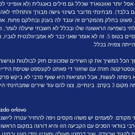
פל יותר ואוונגארד שכלל גם מילים באנגלית (לא אופייני לס
בלבד). מבחינתי מדובר בשינוי גישה מבורך והתחלתי לאהוב
, פשוט בחלק מהמקרים זה עובד לה בענק ובחלקם פחות. את
תי בשמיעה הראשונה שלו ובכלל לא חשבתי שיעלה לגמר, ואז
ענק כשעלה לגמר וגם סיים בטופ 5. זה לא אומר שאני כבר לא אמביוולנטית
יתה צפויה בכלל. 
הכל המשיך את קו השירים שמכוונים חזק לבולטות ונגישות 
קונסטרקטה חזרה עם שחזור די פאתט לקונספט שטיפת הידיי
א ניסתה לעשות, אבל המציאות היא שאף סרבי לא ביקש פרק 
עבודות הבית והיא סיימה מקום 3 בקדם. בינתיים, צצו להם עוד שירים שמבחינ
ezdo orlovo
מקודם: לפעמים יש משהו מקסים ויפה להחזיר עטרה ליושנה
בי בוודאי הסכים עם הקביעה הזו והיא דורגה במקום הראשון
 להגיד שבצדק, שיר דרמטי מעולה ומעניין (חדי העין יבחינו