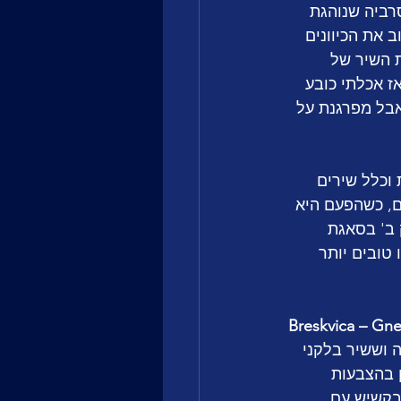
רביה שנוהגת 
 את הכיוונים 
 השיר של 
 אכלתי כובע 
 לגביו, אבל מפרגנת על 
וכלל שירים 
ם, כשהפעם היא 
ב' בסאגת 
תי היו טובים יותר 
Breskvica – Gn
 וששיר בלקני 
 בהצבעות 
 בקשיש עם 