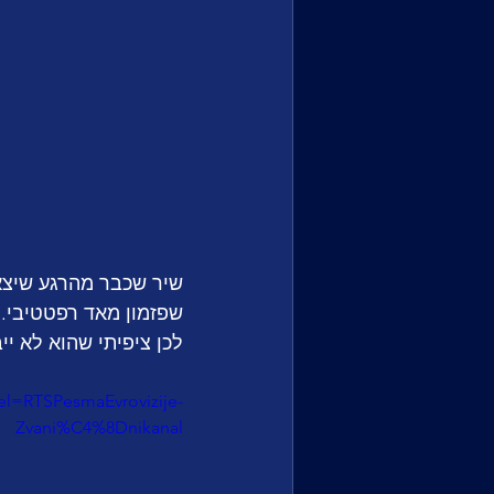
שיר שכבר מהרגע שיצא 
שפזמון מאד רפטטיבי. 
לכן ציפיתי שהוא לא יי
l=RTSPesmaEvrovizije-
Zvani%C4%8Dnikanal