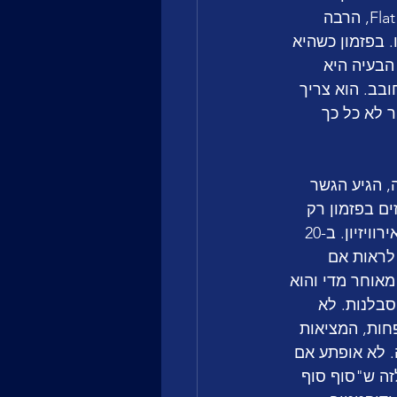
הזה, אבל הוא צריך לבוא כחבילה עם שיר שבאמת יזיז לי משהו. הבית הראשון מאד Flat, הרבה 
 בפזמון כשהיא 
 הבעיה היא 
ון חובב. הוא צריך 
 לא כל כך 
חרי הדקה הראשונה, הגיע הגשר 
ם בפזמון רק 
בדקה ו-20 שניות כשהגשר שלפניו שקט וחלש מאד. זה המון זמן במונחים של שיר לאירוויזיון. ב-20 
לראות אם 
אוחר מדי והוא 
סבלנות. לא 
בבי האירוויזיון ידרגו את השיר כפייבוריט ויחשבו שיעשה טופ 10 לפחות, המציאות 
. לא אופתע אם 
זה ש"סוף סוף 