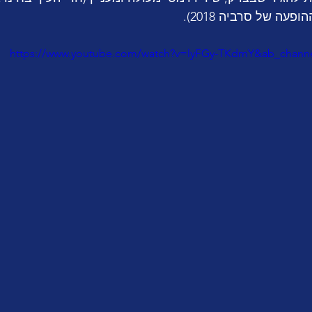
עה של סרביה 2018).
https://www.youtube.com/watch?v=lyFGy-TKdmY&ab_channe