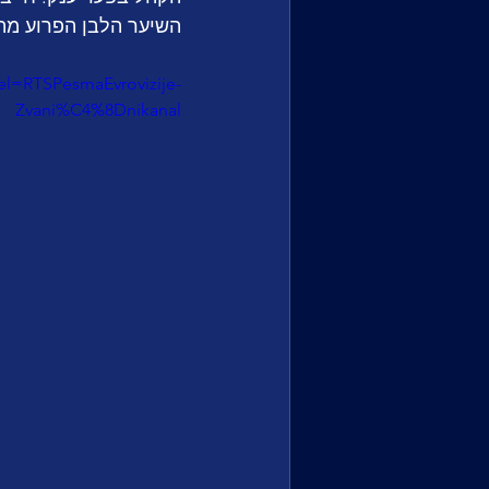
השיער הלבן הפרוע מההופ
l=RTSPesmaEvrovizije-
Zvani%C4%8Dnikanal