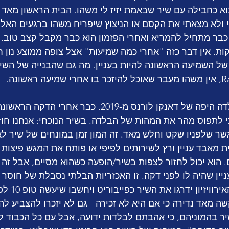
 ולא מצאתי את הקסם או הניצוץ שיפריח משהו ברגעים האלו.
Ram, השיר כבר מתחיל להמריא ואחרי הפזמון הוא כבר מקבל קצב טוב.
ירוויזיון יש רק 3 דקות. אין דבר כזה "אחרי כמה שמיעות" אצל צופה ממוצע נ
 השמיעה הראשונה להיות בעניין. מה גם שהבנייה של השיר
אני לרגע מרפררת לבלדה היפה של דאנקן לורנס מ-2019. כבר א
 לתפוס מהר את המהות של הבלדה. בשיר הנוכחי: אנחנו חוזי
ת מאבד עניין ורץ לשירותים לפיפי או פותח את המגש פיצות 
 הוא יכול לחזור לצפות בשיר/הופעה כשהוא מסיים, אבל זה מ
יין שהיה לו לפני דקה. זו האכזריות הבלתי נסבלת של חוסר 
משנה עד כמה חו
ה מאד נדירה כי אם היא לא זכירה - גם לא יזכרו להצביע לה
ר בהמוניהם, כי אהבתם לבלדות ידועה, אבל עם כל הכבוד ל