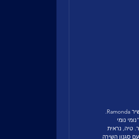
בסופו של דבר אחרי הצבעת השופטים והקהל, הוחלט לבחור בזמרת Teya Dora והשיר Ramonda. 
מי נומי 
 טיה, נראית 
עם סגנון השירה 