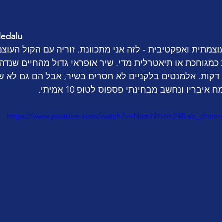
ledalu
מתית ואפקטיבית - לזה אני מתכוונת. זוריה עם הקול העוצמ
כמגוחכת או תיאטרלית מדי. שיר אופראי גדול מהחיים שנד
אפשר לדחוס אותו ל-3 דקות. אלמנטים בלקניים לא חסרים בשיר, אבל הם גם ל
איבריו ונחשב מבחינתי פספוס לטופ 10 אמיתי.
https://www.youtube.com/watch?v=NamNYstih24&ab_channe