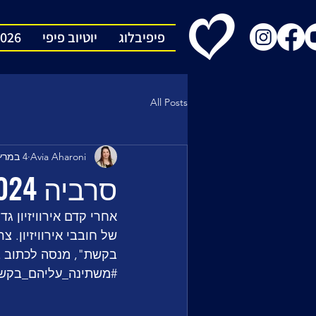
פיפיבלוג
יוטיוב פיפי
2026
All Posts
Avia Aharoni
4 במרץ 2024
סרביה 2024: איטי מדי ולא זכיר
אחרי קדם אירוויזיון ג
של חובבי אירוויזיון.
בקשת", מנסה לכתוב בי
#משתינה_עליהם_בקש