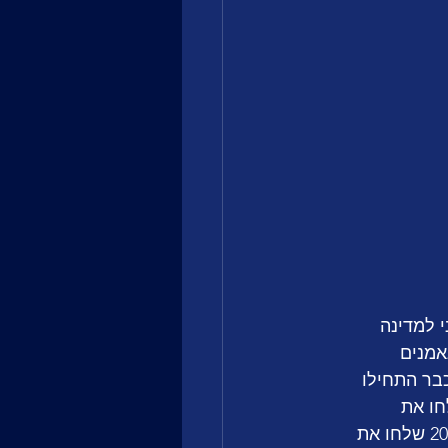
 למדינה 
אמנים 
ת שלה, אבל גם פחות קומוניקטיביים לקהל האירופאי הרחב. משנת 2021 כבר התחילו 
שיית בנות עם שיר פופ בסרבית זול ומרים, ב-2022 שלחו את 
קונסטרקטה שבאה לעבוד עם מיצג אמנותי ביזארי שכללה לרוב שטיפת ידיים, ב-2023 שלחו את 