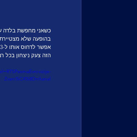
כשאני מחפשת בלדה עוצ
בהופעה שלא מצטיירת 
הזה צעק ניצחון בכל רמח 
l=RTSPesmaEvrovizije-
Zvani%C4%8Dnikanal